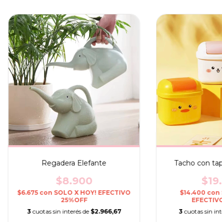
Regadera Elefante
Tacho con tap
$8.900
$19
$6.675
con
SOLO X HOY! EFECTIVO
$14.400
con
25%OFF
EFECTIV
3
cuotas sin interés de
$2.966,67
3
cuotas sin in