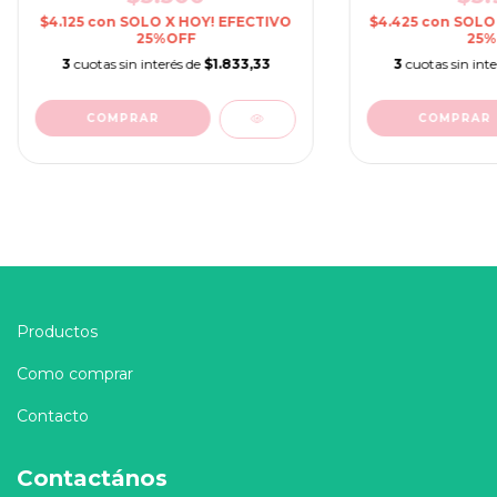
$4.125
con
SOLO X HOY! EFECTIVO
$4.425
con
SOLO 
25%OFF
25%
3
cuotas sin interés de
$1.833,33
3
cuotas sin int
COMPRAR
Productos
Como comprar
Contacto
Contactános