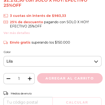
$2.212,50
con
SOLO X HOY! EFECTIVO
25%OFF
3
cuotas sin interés de
$983,33
25% de descuento
pagando con SOLO X HOY!
EFECTIVO 25%OFF
Ver más detalles
Envío gratis
superando los
$150.000
Color
CAMBIAR CP
Entregas para el CP:
Medios de envío
CALCULAR