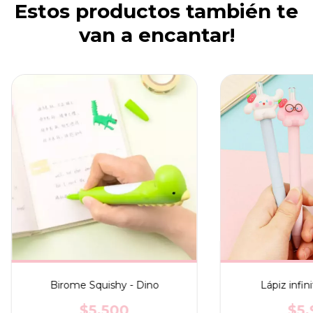
Estos productos también te
van a encantar!
Birome Squishy - Dino
Lápiz infin
$5.500
$5.